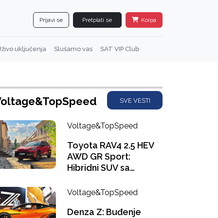
Prijavi se
Pretplati se
Korpa
živo uključenja
Slušamo vas
SAT VIP Club
Voltage&TopSpeed
SVE VESTI
Voltage&TopSpeed
Toyota RAV4 2.5 HEV
AWD GR Sport:
Hibridni SUV sa
ukusom Le Mana
Voltage&TopSpeed
Denza Z: Buđenje