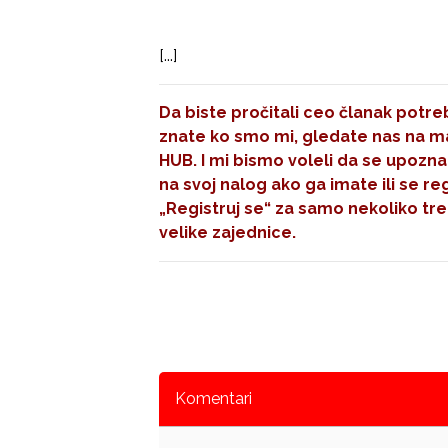
[...]
Da biste pročitali ceo članak potreb
znate ko smo mi, gledate nas na mal
HUB. I mi bismo voleli da se upozna
na svoj nalog ako ga imate ili se re
„Registruj se“
za samo nekoliko tre
velike zajednice.
Komentari