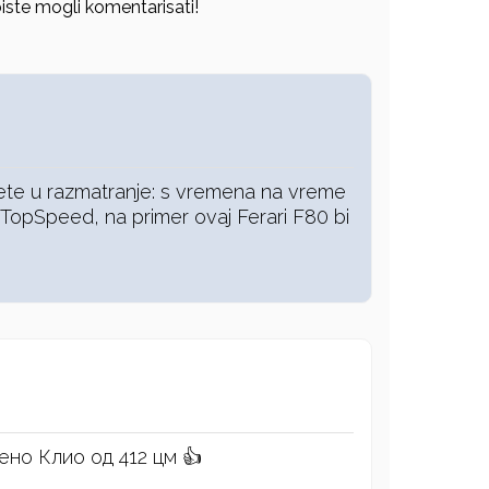
iste mogli komentarisati!
te u razmatranje: s vremena na vreme
TopSpeed, na primer ovaj Ferari F80 bi
ено Клио од 412 цм 👍