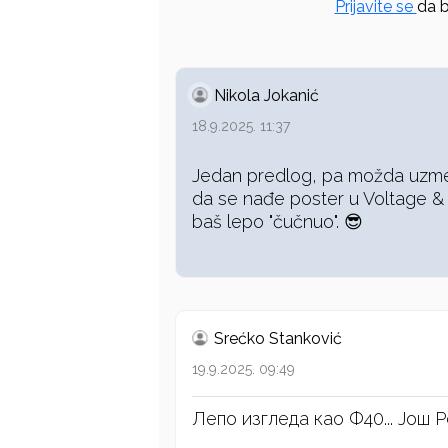
Prijavite se
da b
Nikola Jokanić
18.9.2025. 11:37
Jedan predlog, pa možda uzme
da se nađe poster u Voltage & 
baš lepo "čučnuo". 😎
Srećko Stanković
19.9.2025. 09:49
Лепо изгледа као Ф40... Још Р