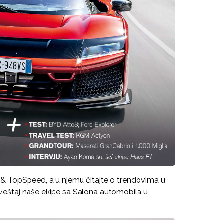
e & TopSpeed, a u njemu čitajte o trendovima u
izveštaj naše ekipe sa Salona automobila u