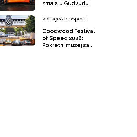
zmaja u Gudvudu
Voltage&TopSpeed
Goodwood Festival
of Speed 2026:
Pokretni muzej sa
pogledom u
buducnost