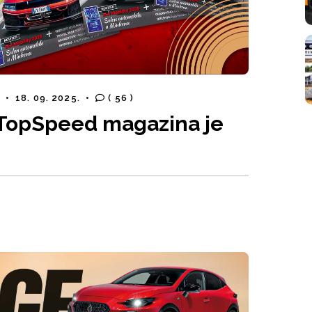
B
•
18. 09. 2025.
•
( 56 )
& TopSpeed magazina je