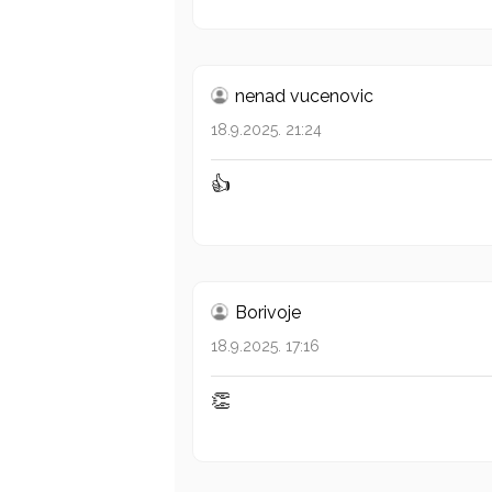
nenad vucenovic
18.9.2025. 21:24
👍
Borivoje
18.9.2025. 17:16
👏