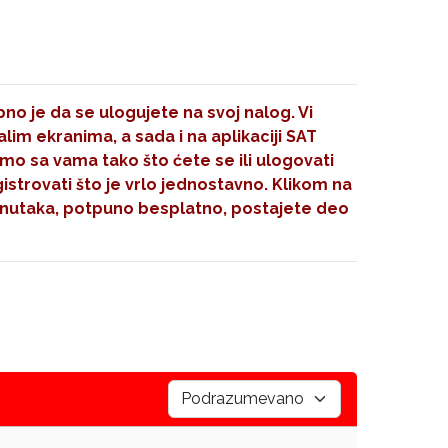
no je da se ulogujete na svoj nalog. Vi
im ekranima, a sada i na aplikaciji SAT
mo sa vama tako što ćete se ili ulogovati
gistrovati što je vrlo jednostavno. Klikom na
nutaka, potpuno besplatno, postajete deo