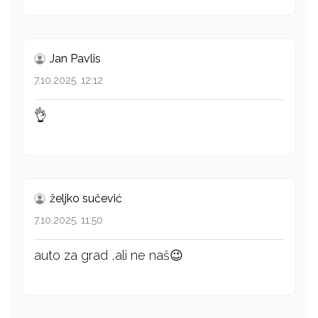
Jan Pavlis
7.10.2025. 12:12
👌
željko sučević
7.10.2025. 11:50
auto za grad ,ali ne naš😉