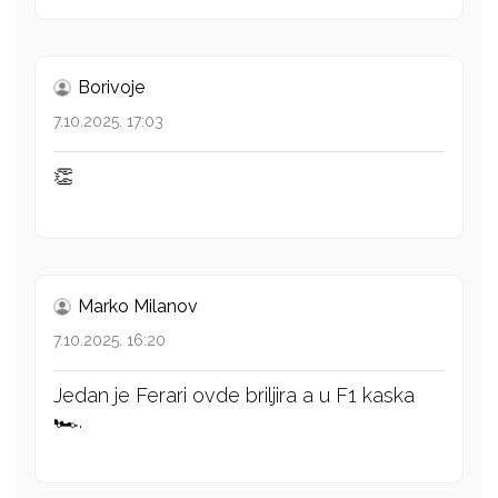
Borivoje
7.10.2025. 17:03
👏
Marko Milanov
7.10.2025. 16:20
Jedan je Ferari ovde briljira a u F1 kaska
🏎️.