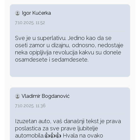
Igor Kučerka
7.10.2025. 11:52
Sve je u superlativu. Jedino kao da se
oseti zamor u dizajnu, odnosno, nedostaje
neka opipljivija revolucija kakvu su donele
osamdesete i sedamdesete.
Vladimir Bogdanović
7.10.2025. 11:36
Izuzetan auto, vaš današnji tekst je prava
poslastica za sve prave ljubitelje
automobila.👍👍👍 Hvala na ovako