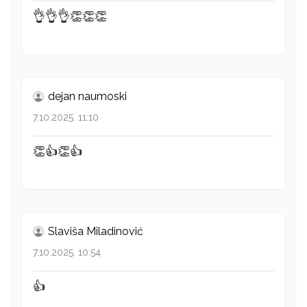
👌👌👌👏👏👏
dejan naumoski
7.10.2025. 11:10
👏👍👏👍
Slaviša Miladinović
7.10.2025. 10:54
👍