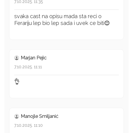
7.10.2025. 11:35
svaka cast na opisu mada sta reci o
Ferariju lep bio lep sada i uvek ce biti😊
Marjan Pejic
7.10.2025. 11:11
👌
Manojle Smiljanić
7.10.2025. 11:10