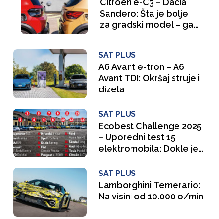
Citroën ë-C3 – Dacia
Sandero: Šta je bolje
za gradski model – gas
ili struja?
SAT PLUS
A6 Avant e-tron – A6
Avant TDI: Okršaj struje i
dizela
SAT PLUS
Ecobest Challenge 2025
– Uporedni test 15
elektromobila: Dokle je
stigao uspon električne
mobilnosti
SAT PLUS
Lamborghini Temerario:
Na visini od 10.000 o/min