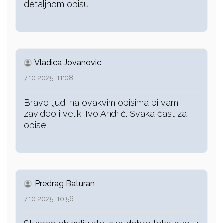
detaljnom opisu!
Vladica Jovanovic
7.10.2025. 11:08
Bravo ljudi na ovakvim opisima bi vam
zavideo i veliki Ivo Andrić. Svaka čast za
opise.
Predrag Baturan
7.10.2025. 10:56