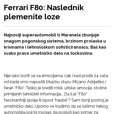
Ferrari F80: Naslednik
plemenite loze
Najnoviji superautomobil iz Maranela zbunjuje
snagom pogonskog sistema, brzinom prolaska u
krivinama i tehnološkom sofisticiranošću. Baš kao
svako pravo umetničko delo na točkovima
Nije lako boriti se sa emocijama, čak i kad prođe 24 sata,
od kada smo napustili trkačku stazu Mizano Adrijatiko i
ferari “F80”. Teško je srediti misli, utiske, emocije, stotine
primljenih tehničkih informacija... Da li je “F80”
fascinantniji spolja ili ispod “haube”? Sam donji postroj je
umetničko delo. Uporno se trudimo da se setimo nekog
automobila koji bi mogao da posluži kao primer za