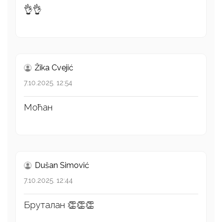
👌👌
Žika Cvejić
7.10.2025. 12:54
Моћан
Dušan Simović
7.10.2025. 12:44
Бруталан 👏👏👏