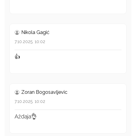
Nikola Gagić
7.10.2025. 10:02
👍
Zoran Bogosavljevic
7.10.2025. 10:02
Aždaja👌