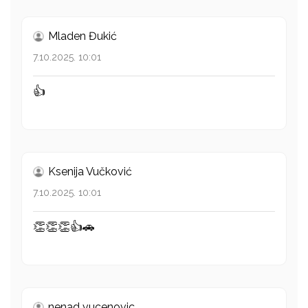
Mladen Đukić
7.10.2025. 10:01
👍
Ksenija Vučković
7.10.2025. 10:01
👏👏👏👍🚗
nenad vucenovic