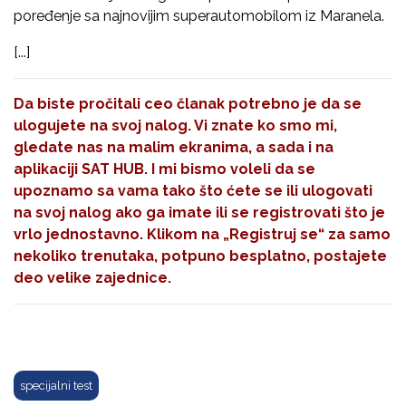
poređenje sa najnovijim superautomobilom iz Maranela.
[...]
Da biste pročitali ceo članak potrebno je da se
ulogujete na svoj nalog. Vi znate ko smo mi,
gledate nas na malim ekranima, a sada i na
aplikaciji SAT HUB. I mi bismo voleli da se
upoznamo sa vama tako što ćete se ili ulogovati
na svoj nalog ako ga imate ili se registrovati što je
vrlo jednostavno. Klikom na
„Registruj se“
za samo
nekoliko trenutaka, potpuno besplatno, postajete
deo velike zajednice.
specijalni test