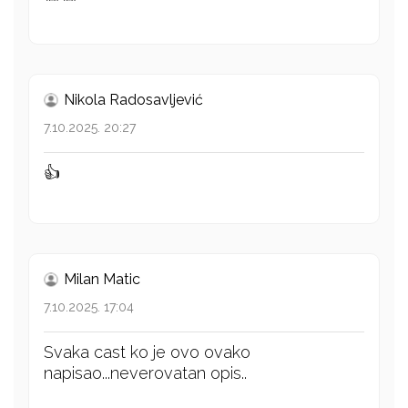
Nikola Radosavljević
7.10.2025. 20:27
👍
Milan Matic
7.10.2025. 17:04
Svaka cast ko je ovo ovako
napisao...neverovatan opis..