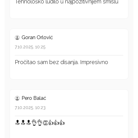
Tehnološko ludilo u najpozitivnijem smislu
Goran Orlović
7.10.2025. 10:25
Pročitao sam bez disanja. Impresivno
Pero Balać
7.10.2025. 10:23
🔝🔝🔝👌👌👏👍👍👍