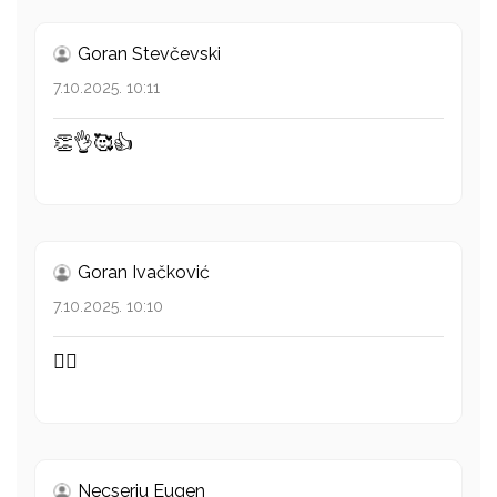
Goran Stevčevski
7.10.2025. 10:11
👏👌🥰👍
Goran Ivačković
7.10.2025. 10:10
👍🏻
Necseriu Eugen