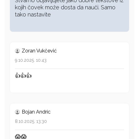
Stvarno objavljujete jako dobre tekstove iz
kojih čovek može dosta da nauči. Samo
tako nastavite
Zoran Vukčević
9.10.2025. 10:43
👍👍👍
Bojan Andric
8.10.2025. 13:30
😱😱