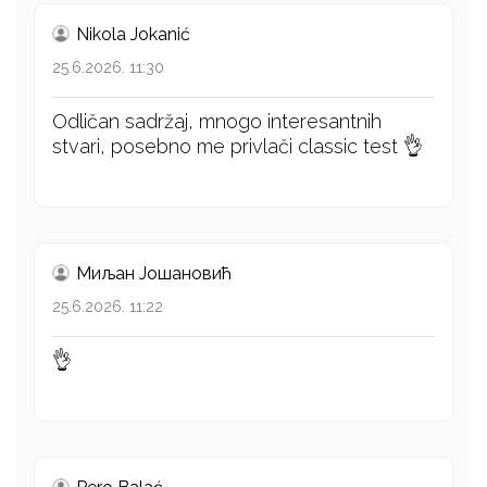
Nikola Jokanić
25.6.2026. 11:30
Odličan sadržaj, mnogo interesantnih
stvari, posebno me privlači classic test 👌
Миљан Јошановић
25.6.2026. 11:22
👌