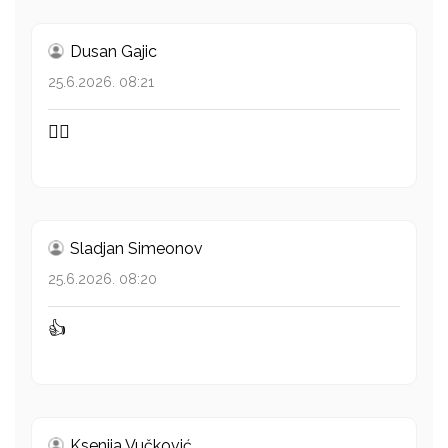
Dusan Gajic
25.6.2026. 08:21
👍🏻
Sladjan Simeonov
25.6.2026. 08:20
👍
Ksenija Vučković