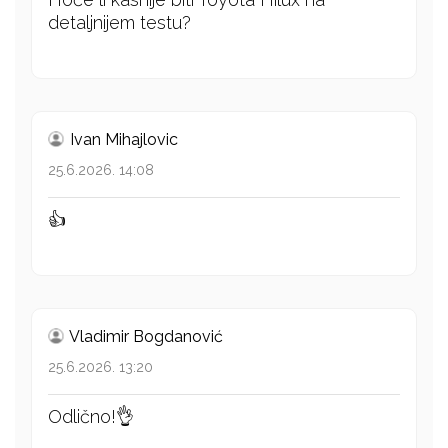
detaljnijem testu?
Ivan Mihajlovic
25.6.2026. 14:08
👍
Vladimir Bogdanović
25.6.2026. 13:20
Odlično!👌