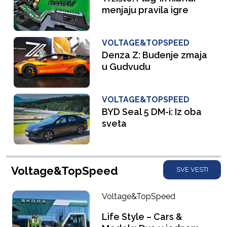
menjaju pravila igre
VOLTAGE&TOPSPEED
Denza Z: Buđenje zmaja
u Gudvudu
VOLTAGE&TOPSPEED
BYD Seal 5 DM-i: Iz oba
sveta
Voltage&TopSpeed
SVE VESTI
Voltage&TopSpeed
Life Style – Cars &