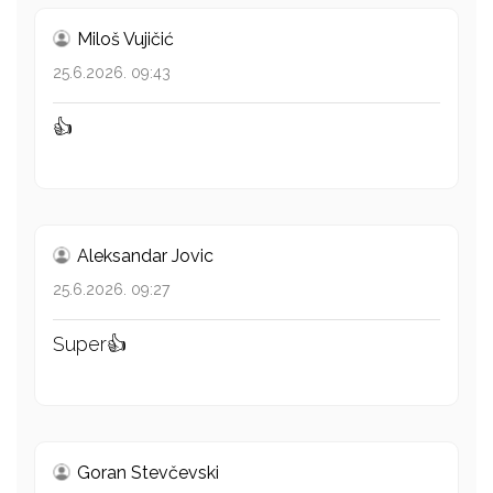
Miloš Vujičić
25.6.2026. 09:43
👍
Aleksandar Jovic
25.6.2026. 09:27
Super👍
Goran Stevčevski