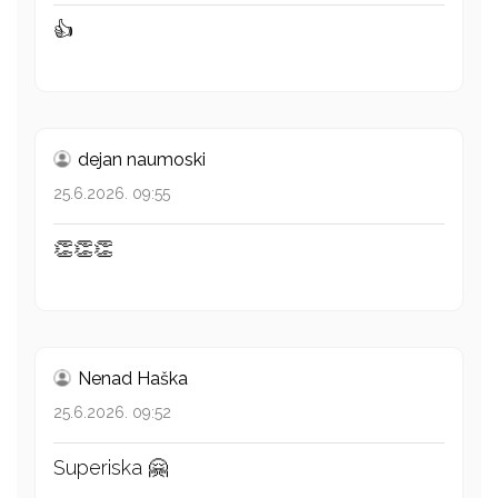
👍
dejan naumoski
25.6.2026. 09:55
👏👏👏
Nenad Haška
25.6.2026. 09:52
Superiska 🤗