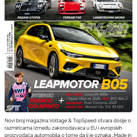
Novi broj magazina Voltage & TopSpeed otvara dosije o
razmiricama između zakonodavaca u EU i evropskih
proizvođača automobila o tome da li je oznaka „Made in