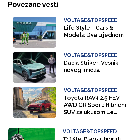
Povezane vesti
VOLTAGE&TOPSPEED
Life Style – Cars &
Models: Dva u jednom
VOLTAGE&TOPSPEED
Dacia Striker: Vesnik
novog imidža
VOLTAGE&TOPSPEED
Toyota RAV4 2.5 HEV
AWD GR Sport: Hibridni
SUV sa ukusom Le
Mana
VOLTAGE&TOPSPEED
Tržište: Plag-in hibridi