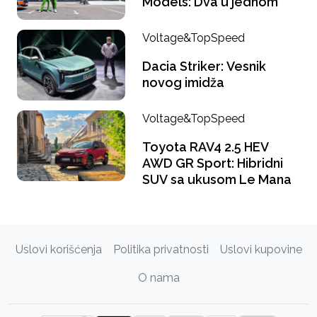
Models: Dva u jednom
Voltage&TopSpeed
Dacia Striker: Vesnik
novog imidža
Voltage&TopSpeed
Toyota RAV4 2.5 HEV
AWD GR Sport: Hibridni
SUV sa ukusom Le Mana
Uslovi korišćenja
Politika privatnosti
Uslovi kupovine
O nama