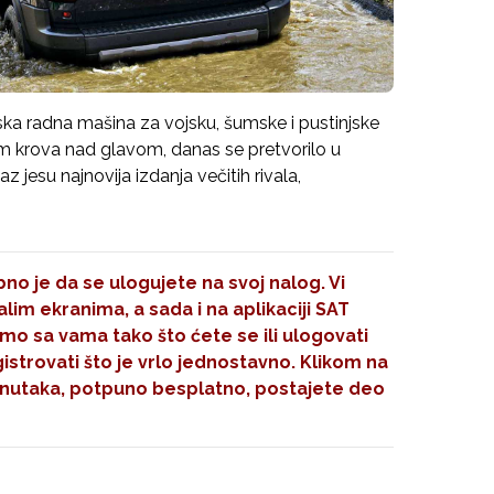
ka radna mašina za vojsku, šumske i pustinjske
im krova nad glavom, danas se pretvorilo u
 jesu najnovija izdanja večitih rivala,
no je da se ulogujete na svoj nalog. Vi
im ekranima, a sada i na aplikaciji SAT
mo sa vama tako što ćete se ili ulogovati
gistrovati što je vrlo jednostavno. Klikom na
nutaka, potpuno besplatno, postajete deo