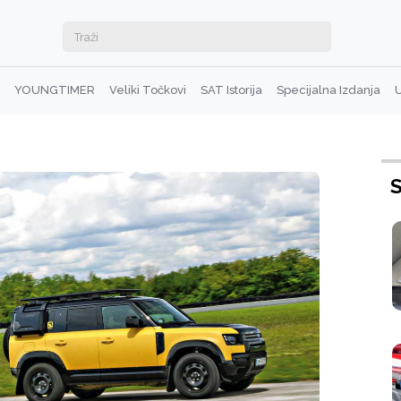
YOUNGTIMER
Veliki Točkovi
SAT Istorija
Specijalna Izdanja
U
S