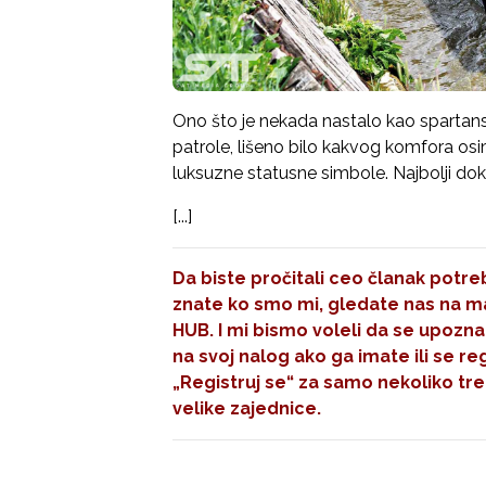
Ono što je nekada nastalo kao spartans
patrole, lišeno bilo kakvog komfora os
luksuzne statusne simbole. Najbolji dokaz
[...]
Da biste pročitali ceo članak potreb
znate ko smo mi, gledate nas na mal
HUB. I mi bismo voleli da se upozna
na svoj nalog ako ga imate ili se re
„Registruj se“
za samo nekoliko tre
velike zajednice.