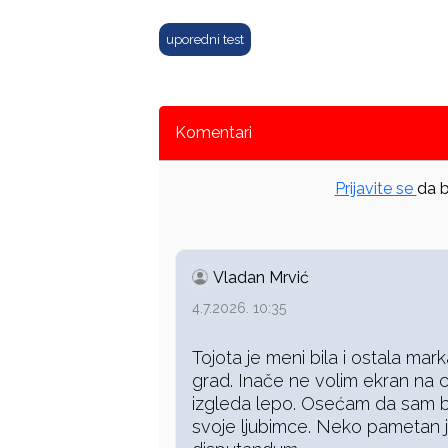
uporedni test
Komentari
Prijavite se
da b
Vladan Mrvić
4.7.2026. 10:35
Tojota je meni bila i ostala ma
grad. Inače ne volim ekran na ce
izgleda lepo. Osećam da sam b
svoje ljubimce. Neko pametan 