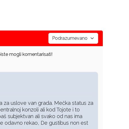
iste mogli komentarisati!
rka za uslove van grada. Mečka status za
ntralnoj konzoli ali kod Tojote i to
aš subjektvan ali svako od nas ima
je odavno rekao, De gustibus non est