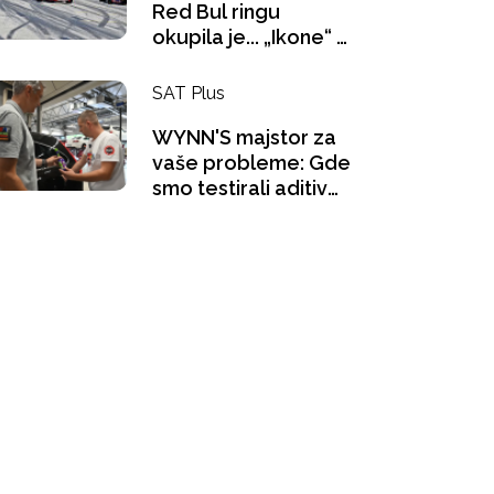
Red Bul ringu
okupila je... „Ikone“ u
pokretu - 1. deo
SAT Plus
WYNN'S majstor za
vaše probleme: Gde
smo testirali aditiv
za benzince i šta se
"gugla" na pauzi za
kafu?