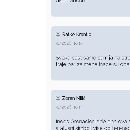
disputandum.
Ratko Krantic
4.7.2026. 10:15
Svaka cast samo sam ja na stran
traje bar za mene inace su oba
Zoran Milić
4.7.2026. 10:14
Ineos Grenadier jede oba ova s
statusni simboli vise od terena