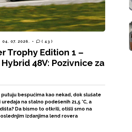
04. 07. 2026.
•
( 43 )
 Trophy Edition 1 –
 Hybrid 48V: Pozivnice za
da putuju bespućima kao nekad, dok slušate
i uređaja na stalno podešenih 21,5 °C, a
šta? Da bismo to otkrili, otišli smo na
poslednjim izdanjima lend rovera