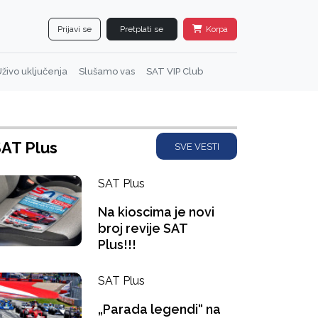
Prijavi se
Pretplati se
Korpa
živo uključenja
Slušamo vas
SAT VIP Club
AT Plus
SVE VESTI
SAT Plus
Na kioscima je novi
broj revije SAT
Plus!!!
SAT Plus
„Parada legendi“ na