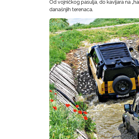
Od vojničkog pasulja, do kavijara na „ha
današnjih terenaca.