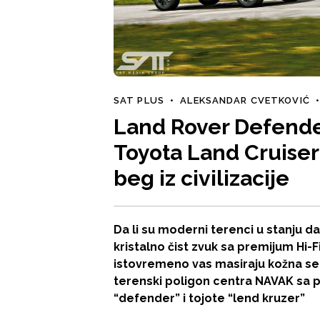
SAT PLUS
•
ALEKSANDAR CVETKOVIĆ
•
Land Rover Defender
Toyota Land Cruiser
beg iz civilizacije
Da li su moderni terenci u stanju 
kristalno čist zvuk sa premijum Hi-F
istovremeno vas masiraju kožna sedi
terenski poligon centra NAVAK sa 
“defender” i tojote “lend kruzer”